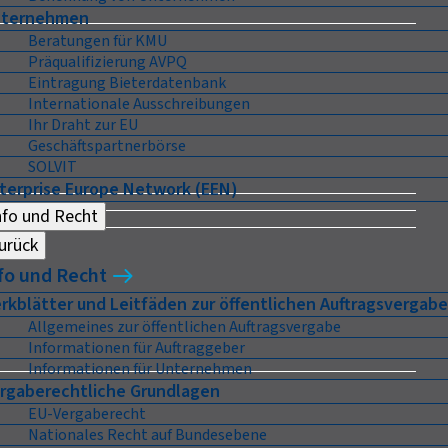
ternehmen
Beratungen für KMU
Präqualifizierung AVPQ
Eintragung Bieterdatenbank
Internationale Ausschreibungen
Ihr Draht zur EU
Geschäftspartnerbörse
SOLVIT
terprise Europe Network (EEN)
nfo und Recht
urück
fo und Recht
rkblätter und Leitfäden zur öffentlichen Auftragsvergabe
Allgemeines zur öffentlichen Auftragsvergabe
Informationen für Auftraggeber
Informationen für Unternehmen
rgaberechtliche Grundlagen
EU-Vergaberecht
Nationales Recht auf Bundesebene