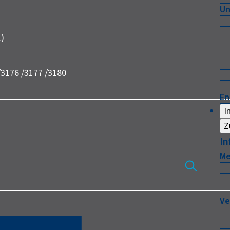
Un
.)
/3176 /3177 /3180
En
I
Z
In
Me
Ve