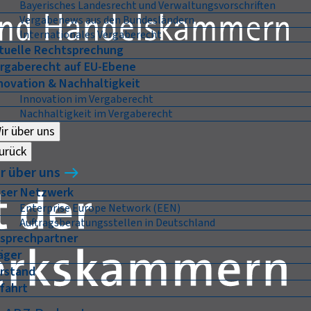
Bayerisches Landesrecht und Verwaltungsvorschriften
Vergabenews aus den Bundesländern
Internationales Vergaberecht
tuelle Rechtsprechung
rgaberecht auf EU-Ebene
novation & Nachhaltigkeit
Innovation im Vergaberecht
Nachhaltigkeit im Vergaberecht
ir über uns
urück
r über uns
ser Netzwerk
Enterprise Europe Network (EEN)
Auftragsberatungsstellen in Deutschland
sprechpartner
äger
rstand
fahrt