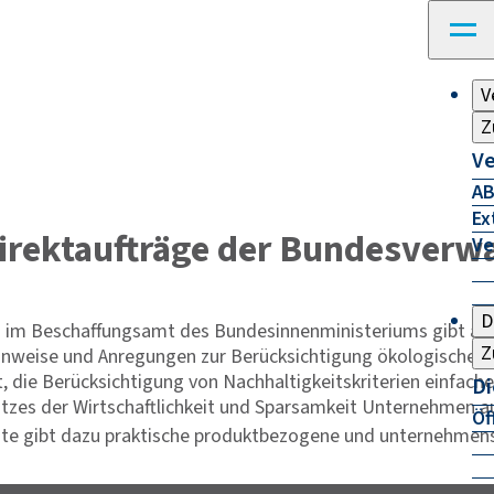
V
Z
Ve
AB
Ex
rektaufträge der Bundesverwa
Ve
D
) im Beschaffungsamt des Bundesinnenministeriums gibt au
Z
nweise und Anregungen zur Berücksichtigung ökologischer od
 die Berücksichtigung von Nachhaltigkeitskriterien einfache
Di
zes der Wirtschaftlichkeit und Sparsamkeit Unternehmen aus
Öf
ite gibt dazu praktische produktbezogene und unternehmen