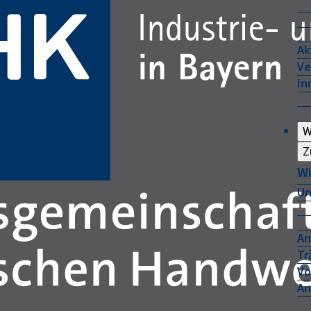
Ak
Ve
In
W
Z
Wi
Un
An
Tr
Vo
An