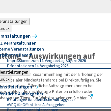
eranstaltungen
urück
ranstaltungen
Z Veranstaltungen
terne Veranstaltungen
ltung – Auswirkungen auf
rgabetag Bayern
Impressionen zum 14. Vergabetag Bayern 2026
Präsentationen 14. Vergabetag 2026
ienstleistungen
f ihrer Website im Zusammenhang mit der Erhöhung der
urück
er sozialer Mindeststandards bei Direktaufträgen. Sie
r zu gestalten. Öffentliche Auftraggeber können bei
enstleistungen
zuwählen, die nachhaltige Kriterien erfüllen oder
fentliche Auftraggeber
sbezogene Tipps. Zur Website gelangen Sie
hier
.
Beratungen für öffentliche Auftraggeber
AVPQ für Öffentliche Auftraggeber
Benennung von Unternehmen