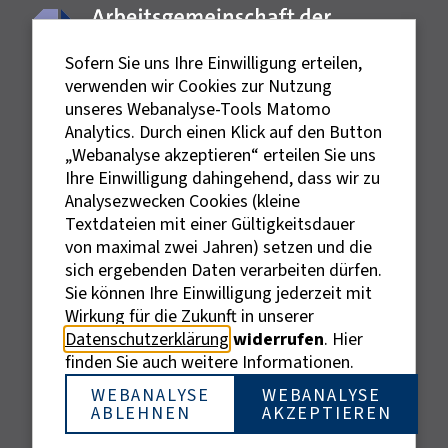
Sofern Sie uns Ihre Einwilligung erteilen,
verwenden wir Cookies zur Nutzung
unseres Webanalyse-Tools Matomo
Analytics. Durch einen Klick auf den Button
„Webanalyse akzeptieren“ erteilen Sie uns
Ihre Einwilligung dahingehend, dass wir zu
Analysezwecken Cookies (kleine
Textdateien mit einer Gültigkeitsdauer
von maximal zwei Jahren) setzen und die
sich ergebenden Daten verarbeiten dürfen.
Sie können Ihre Einwilligung jederzeit mit
Externe Links sind mit dem Symbol
Wirkung für die Zukunft in unserer
gekennzeichnet.
Datenschutzerklärung
widerrufen
. Hier
Bei personenbezogenen Bezeichnungen wurde aus
finden Sie auch weitere Informationen.
Gründen der besseren Lesbarkeit die männliche
Bezeichnung gewählt. Gemeint sind stets alle
WEBANALYSE
WEBANALYSE
ABLEHNEN
AKZEPTIEREN
Geschlechter.