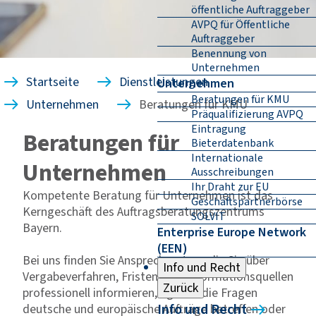
öffentliche Auftraggeber
AVPQ für Öffentliche
Auftraggeber
Benennung von
Unternehmen
Startseite
Dienstleistungen
Unternehmen
Beratungen für KMU
Unternehmen
Beratungen für KMU
Präqualifizierung AVPQ
Eintragung
Beratungen für
Bieterdatenbank
Internationale
Unternehmen
Ausschreibungen
Ihr Draht zur EU
Kompetente Beratung für Unternehmen ist das
Geschäftspartnerbörse
Kerngeschäft des Auftragsberatungszentrums
SOLVIT
Bayern.
Enterprise Europe Network
(EEN)
Bei uns finden Sie Ansprechpartner, die Sie über
Info und Recht
Vergabeverfahren, Fristen, und Informationsquellen
Zurück
professionell informieren, egal ob die Fragen
Info und Recht
deutsche und europäische Aufträge betreffen oder