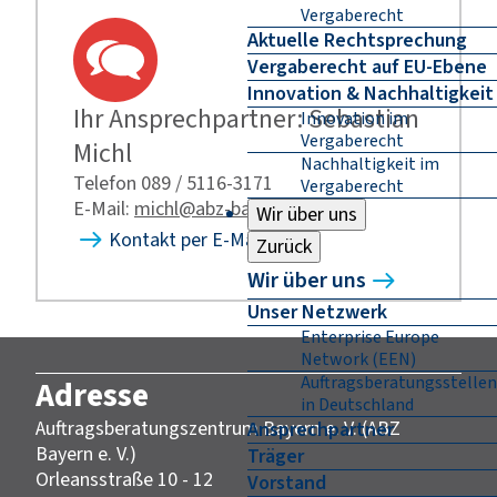
Vergaberecht
Aktuelle Rechtsprechung
Vergaberecht auf EU-Ebene
Innovation & Nachhaltigkeit
Ihr Ansprechpartner: Sebastian
Innovation im
Vergaberecht
Michl
Nachhaltigkeit im
Telefon 089 / 5116-3171
Vergaberecht
E-Mail:
michl@abz-bayern.de
Wir über uns
Kontakt per E-Mail
Zurück
Wir über uns
Unser Netzwerk
Enterprise Europe
Network (EEN)
Auftragsberatungsstellen
Adresse
in Deutschland
Auftragsberatungszentrum Bayern e. V. (ABZ
Ansprechpartner
Bayern e. V.)
Träger
Orleansstraße 10 - 12
Vorstand