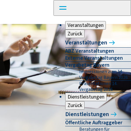
Veranstaltungen
Zurück
Veranstaltungen
ABZ Veranstaltungen
Externe Veranstaltungen
Vergabetag Bayern
Impressionen zum 14.
Vergabetag Bayern 2026
Präsentationen 14.
Vergabetag 2026
Dienstleistungen
Zurück
Dienstleistungen
Öffentliche Auftraggeber
Beratungen für