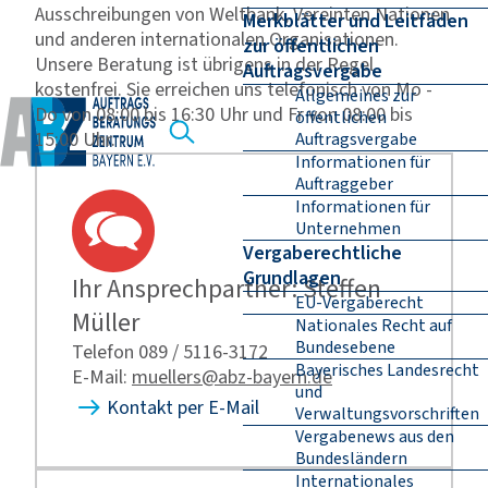
Ausschreibungen von Weltbank, Vereinten Nationen
Merkblätter und Leitfäden
und anderen internationalen Organisationen.
zur öffentlichen
Unsere Beratung ist übrigens in der Regel
Auftragsvergabe
kostenfrei. Sie erreichen uns telefonisch von Mo -
Allgemeines zur
Do von 08:00 bis 16:30 Uhr und Fr von 08:00 bis
öffentlichen
15:00 Uhr.
Auftragsvergabe
Informationen für
Auftraggeber
Informationen für
Unternehmen
Vergaberechtliche
Grundlagen
Ihr Ansprechpartner: Steffen
EU-Vergaberecht
Müller
Nationales Recht auf
Bundesebene
Telefon 089 / 5116-3172
Bayerisches Landesrecht
E-Mail:
muellers@abz-bayern.de
und
Kontakt per E-Mail
Verwaltungsvorschriften
Vergabenews aus den
Bundesländern
Internationales