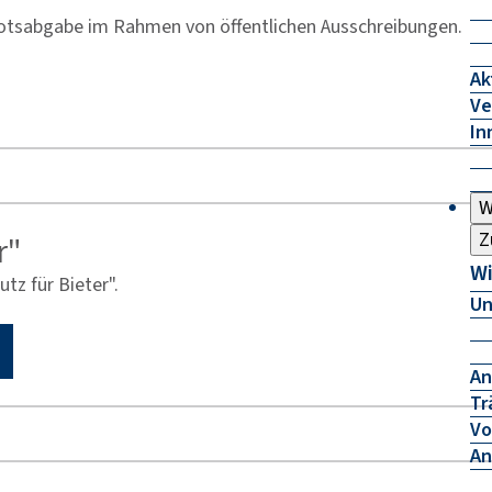
botsabgabe im Rahmen von öffentlichen Ausschreibungen.
Ak
Ve
In
W
Z
r"
Wi
tz für Bieter".
Un
An
Tr
Vo
An