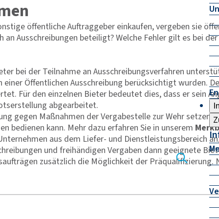
hmen
Un
ige öffentliche Auftraggeber einkaufen, vergeben sie öffen
n Ausschreibungen beteiligt? Welche Fehler gilt es bei der
ieter bei der Teilnahme an Ausschreibungsverfahren unterstüt
 einer Öffentlichen Ausschreibung berücksichtigt wurden. 
En
tet. Für den einzelnen Bieter bedeutet dies, dass er sein An
tserstellung abgearbeitet.
I
ng gegen Maßnahmen der Vergabestelle zur Wehr setzen möc
Z
en bedienen kann. Mehr dazu erfahren Sie in unserem
Merkb
In
nternehmen aus dem Liefer- und Dienstleistungsbereich an, s
Me
schreibungen und freihändigen Vergaben dann geeignete Bie
aufträgen zusätzlich die Möglichkeit der Präqualifizierung. 
Ve