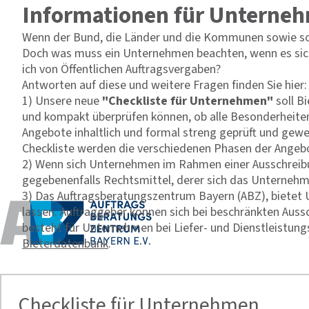
Informationen für Unterne
Wenn der Bund, die Länder und die Kommunen sowie sonst
Doch was muss ein Unternehmen beachten, wenn es sich a
ich von Öffentlichen Auftragsvergaben?
Antworten auf diese und weitere Fragen finden Sie hier:
1) Unsere neue
"Checkliste für Unternehmen"
soll B
und kompakt überprüfen können, ob alle Besonderheiten
Angebote inhaltlich und formal streng geprüft und gewer
Checkliste werden die verschiedenen Phasen der Angebo
2) Wenn sich Unternehmen im Rahmen einer Ausschreibu
gegebenenfalls Rechtsmittel, derer sich das Unternehm
3) Das Auftragsberatungszentrum Bayern (ABZ), bietet U
lassen. Auftraggeber können sich bei beschränkten Aus
besteht für Unternehmen bei Liefer- und Dienstleistungs
Bieterdatenbank
.
Checkliste für Unternehmen