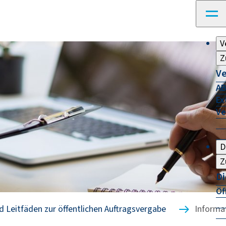
V
Z
Ve
AB
Ex
Ve
D
Z
Di
Öf
d Leitfäden zur öffentlichen Auftragsvergabe
Informa