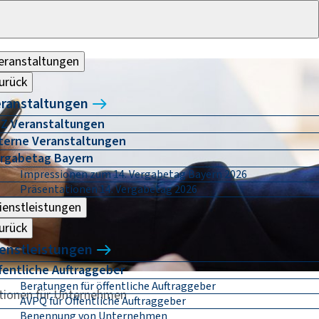
eranstaltungen
urück
ranstaltungen
Z Veranstaltungen
terne Veranstaltungen
rgabetag Bayern
Impressionen zum 14. Vergabetag Bayern 2026
Präsentationen 14. Vergabetag 2026
ienstleistungen
urück
enstleistungen
fentliche Auftraggeber
Beratungen für öffentliche Auftraggeber
tionen für Unternehmen
AVPQ für Öffentliche Auftraggeber
Benennung von Unternehmen