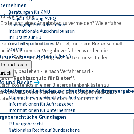
ternehmen
Beratungen für KMU
tliche Aufträge.
Präqualifizierung AVPQ
 Erstellung eines Angebotes zu vermeiden? Wie erfahre
Eintragung Bieterdatenbank
Internationale Ausschreibungen
Ihr Draht zur EU
zen und ist ein probates Mittel, mit dem Bieter schnell
Geschäftspartnerbörse
SOLVIT
Denn im Rahmen der Vergabeverfahren werden die
terprise Europe Network (EEN)
gebot äußerst sorgfältig bearbeiten muss. In der
nfo und Recht
hten, bestehen - je nach Verfahrensart -
urück
latt "Rechtsschutz für Bieter"
.
fo und Recht
ich kostenlos in einer Bieterdatenbank listen zu
rkblätter und Leitfäden zur öffentlichen Auftragsvergabe
ter vom ABZ benennen lassen. Seit 1. September 2009
Allgemeines zur öffentlichen Auftragsvergabe
Näheres dazu finden Sie unter unserer Rubrik
Informationen für Auftraggeber
Informationen für Unternehmen
rgaberechtliche Grundlagen
EU-Vergaberecht
Nationales Recht auf Bundesebene