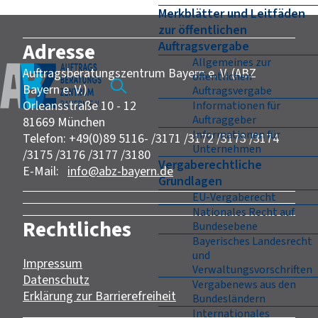
Merkblätter und Leitfäden
zur öffentlichen
Adresse
Auftragsvergabe
Allgemeines zur
Auftragsberatungszentrum Bayern e. V. (ABZ
öffentlichen
Bayern e. V.)
Auftragsvergabe
Orleansstraße 10 - 12
Informationen für
Auftraggeber
81669 München
Informationen für
Telefon: +49(0)89 5116- /3171 /3172 /3173 /3174
Unternehmen
/3175 /3176 /3177 /3180
Vergaberechtliche
E-Mail:
info@abz-bayern.de
Grundlagen
EU-Vergaberecht
Nationales Recht auf
Rechtliches
Bundesebene
Bayerisches Landesrecht
und
Impressum
Verwaltungsvorschriften
Datenschutz
Vergabenews aus den
Erklärung zur Barrierefreiheit
Bundesländern
Internationales