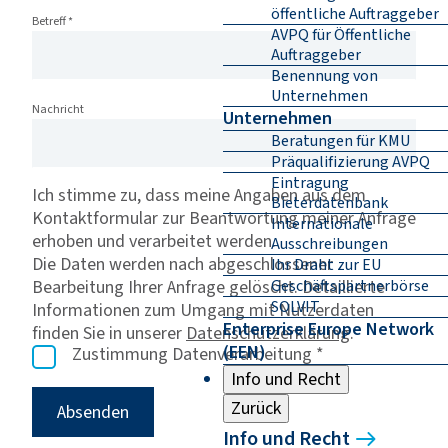
öffentliche Auftraggeber
Betreff
*
AVPQ für Öffentliche
Auftraggeber
Benennung von
Unternehmen
Nachricht
Unternehmen
Beratungen für KMU
Präqualifizierung AVPQ
Eintragung
Ich stimme zu, dass meine Angaben aus dem
Bieterdatenbank
Kontaktformular zur Beantwortung meiner Anfrage
Internationale
erhoben und verarbeitet werden.
Ausschreibungen
Die Daten werden nach abgeschlossener
Ihr Draht zur EU
Bearbeitung Ihrer Anfrage gelöscht. Detaillierte
Geschäftspartnerbörse
SOLVIT
Informationen zum Umgang mit Nutzerdaten
Enterprise Europe Network
finden Sie in unserer
Datenschutzerklärung
.
(EEN)
Zustimmung Datenverarbeitung
*
Info und Recht
Zurück
Absenden
Info und Recht