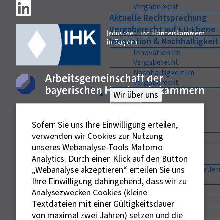
Vergaberecht
Aktuelle Rechtsprechung
Vergaberecht auf EU-Ebene
Innovation & Nachhaltigkeit
Innovation im
Vergaberecht
Nachhaltigkeit im
Vergaberecht
Wir über uns
Zurück
Wir über uns
Sofern Sie uns Ihre Einwilligung erteilen,
verwenden wir Cookies zur Nutzung
Unser Netzwerk
unseres Webanalyse-Tools Matomo
Enterprise Europe
Analytics. Durch einen Klick auf den Button
Network (EEN)
„Webanalyse akzeptieren“ erteilen Sie uns
Auftragsberatungsstellen
in Deutschland
Ihre Einwilligung dahingehend, dass wir zu
Ansprechpartner
Analysezwecken Cookies (kleine
Träger
Textdateien mit einer Gültigkeitsdauer
Vorstand
von maximal zwei Jahren) setzen und die
Externe Links sind mit dem Symbol