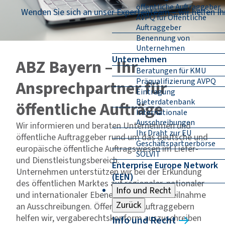
öffentliche Auftraggeber
Wenden Sie sich an unser Expertenteam – wir helfen Ih
AVPQ für Öffentliche
Auftraggeber
Benennung von
Unternehmen
Unternehmen
ABZ Bayern – Ihr
Beratungen für KMU
Präqualifizierung AVPQ
Ansprechpartner für
Eintragung
Bieterdatenbank
öffentliche Aufträge
Internationale
Ausschreibungen
Wir informieren und beraten Unternehmen und
Ihr Draht zur EU
öffentliche Auftraggeber rund um das deutsche und
Geschäftspartnerbörse
europäische öffentliche Auftragswesen im Liefer-
SOLVIT
und Dienstleistungsbereich.
Enterprise Europe Network
Unternehmen unterstützen wir bei der Erkundung
(EEN)
des öffentlichen Marktes auf regionaler, nationaler
Info und Recht
und internationaler Ebene sowie bei der Teilnahme
Zurück
an Ausschreibungen. Öffentlichen Auftraggebern
helfen wir, vergaberechtskonform auszuschreiben
Info und Recht