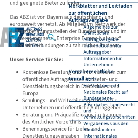
und geeignete Bieter zu finden.
Merkblätter und Leitfäden
zur öffentlichen
Das ABZ ist von Bayern aus deutschland- und
Auftragsvergabe
europaweit vernetzt. Als Mitglied im Netzwerk der
Allgemeines zur
Auftragsberatungsstellen der Bundesländer und im
öffentlichen
EU-Beratungsnetz „Enterprise Europe Network“
Auftragsvergabe
haben wir Verbindungen zu zahlreichen Partnern.
Informationen für
Auftraggeber
Informationen für
Unser Service für Sie:
Unternehmen
Vergaberechtliche
Kostenlose Beratung und Informationen zum
Grundlagen
öffentlichen Auftragswesen im Liefer- und
EU-Vergaberecht
Dienstleistungsbereich in Deutschland und
Nationales Recht auf
Europa
Bundesebene
Schulungs- und Weiterbildungsservice für
Bayerisches Landesrecht
Unternehmen und öffentliche Auftraggeber
und
Beratung und Präqualifizierung im Rahmen
Verwaltungsvorschriften
des Amtlichen Verzeichnis
Vergabenews aus den
Benennungsservice für Liefer- und
Bundesländern
Dienstleistungsvergaben
Internationales