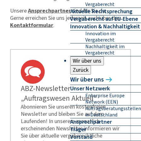
Vergaberecht
Unsere
Ansprechpartner
sind für Sie da.
Aktuelle Rechtsprechung
Gerne erreichen Sie uns jederzeit auch über das
Vergaberecht auf EU-Ebene
Kontaktformular
.
Innovation & Nachhaltigkeit
Innovation im
Vergaberecht
Nachhaltigkeit im
Vergaberecht
Wir über uns
Zurück
Wir über uns
ABZ-Newsletter
Unser Netzwerk
Enterprise Europe
„Auftragswesen Aktuell“
Network (EEN)
Abonnieren Sie unseren kostenfreien
Auftragsberatungsstellen
Newsletter und bleiben Sie auf dem
in Deutschland
Laufenden! In unserem monatlich
Ansprechpartner
erscheinenden Newsletter informieren wir
Träger
Sie über aktuelle vergaberechtliche
Vorstand