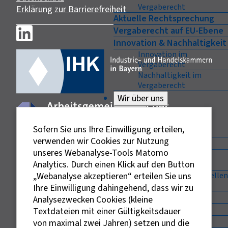
Vergaberecht
Erklärung zur Barrierefreiheit
Aktuelle Rechtsprechung
Vergaberecht auf EU-Ebene
Innovation & Nachhaltigkeit
Innovation im
Vergaberecht
Nachhaltigkeit im
Vergaberecht
Wir über uns
Zurück
Wir über uns
Sofern Sie uns Ihre Einwilligung erteilen,
verwenden wir Cookies zur Nutzung
Unser Netzwerk
unseres Webanalyse-Tools Matomo
Enterprise Europe
Analytics. Durch einen Klick auf den Button
Network (EEN)
„Webanalyse akzeptieren“ erteilen Sie uns
Auftragsberatungsstellen
in Deutschland
Ihre Einwilligung dahingehend, dass wir zu
Ansprechpartner
Analysezwecken Cookies (kleine
Träger
Textdateien mit einer Gültigkeitsdauer
Vorstand
von maximal zwei Jahren) setzen und die