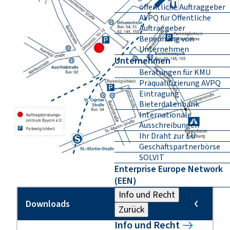
öffentliche Auftraggeber
AVPQ für Öffentliche
Auftraggeber
Benennung von
Unternehmen
Unternehmen
Beratungen für KMU
Präqualifizierung AVPQ
Eintragung
Bieterdatenbank
Internationale
Ausschreibungen
Ihr Draht zur EU
Geschäftspartnerbörse
SOLVIT
Enterprise Europe Network
(EEN)
Info und Recht
Zurück
Info und Recht