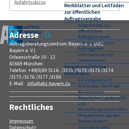
Anfahrtsskizze
Merkblätter und Leitfäden
zur öffentlichen
Auftragsvergabe
Allgemeines zur
öffentlichen
Adresse
Auftragsvergabe
Informationen für
Auftragsberatungszentrum Bayern e. V. (ABZ
Auftraggeber
Bayern e. V.)
Informationen für
Orleansstraße 10 - 12
Unternehmen
81669 München
Vergaberechtliche
Telefon: +49(0)89 5116- /3171 /3172 /3173 /3174
Grundlagen
/3175 /3176 /3177 /3180
EU-Vergaberecht
E-Mail:
info@abz-bayern.de
Nationales Recht auf
Bundesebene
Bayerisches Landesrecht
und
Rechtliches
Verwaltungsvorschriften
Vergabenews aus den
Impressum
Bundesländern
Internationales
Datenschutz