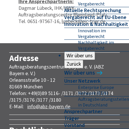
Ihre Ansprechpartnerin:
Vergaberecht
Dagmar Lübeck, IHK/HWK-
Aktuelle Rechtsprechung
Auftragsberatungscentre Rheinland-Pfalz,
Vergaberecht auf EU-Ebene
Tel. 0651-97567-16,
luebeck@eic-trier.de
Innovation & Nachhaltigkeit
Innovation im
Vergaberecht
Nachhaltigkeit im
Vergaberecht
Wir über uns
Adresse
Zurück
Auftragsberatungszentrum Bayern e. V. (ABZ
Wir über uns
Bayern e. V.)
Orleansstraße 10 - 12
Unser Netzwerk
81669 München
Enterprise Europe
Telefon: +49(0)89 5116- /3171 /3172 /3173 /3174
Network (EEN)
Auftragsberatungsstellen
/3175 /3176 /3177 /3180
in Deutschland
E-Mail:
info@abz-bayern.de
Ansprechpartner
Träger
Vorstand