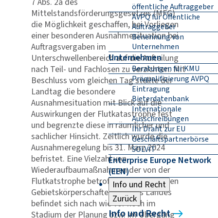
7 Abs. 2a des
öffentliche Auftraggeber
Mittelstandsförderungsgesetzes (MFG)
AVPQ für Öffentliche
die Möglichkeit geschaffen, bei Vorliegen
Auftraggeber
einer besonderen Ausnahmesituation bei
Benennung von
Auftragsvergaben im
Unternehmen
Unternehmen
Unterschwellenbereich auf die Aufteilung
nach Teil- und Fachlosen zu verzichten. Mit
Beratungen für KMU
Präqualifizierung AVPQ
Beschluss vom gleichen Tag stellte der
Eintragung
Landtag die besondere
Bieterdatenbank
Ausnahmesituation mit Blick auf die
Internationale
Auswirkungen der Flutkatastrophe fest
Ausschreibungen
und begrenzte diese in räumlicher und
Ihr Draht zur EU
sachlicher Hinsicht. Zeitlich wurde die
Geschäftspartnerbörse
Ausnahmeregelung bis 31. März 2024
SOLVIT
befristet. Eine Vielzahl von
Enterprise Europe Network
Wiederaufbaumaßnahmen der von der
(EEN)
Flutkatstrophe betroffenen kommunalen
Info und Recht
Gebietskörperschaften und des Landes
Zurück
befindet sich nach wie vor noch im
Info und Recht
Stadium der Planung bzw. im Übergang