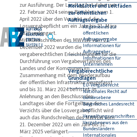
zur Ausführung. Der Landtag hat daher am
Merkblätter und Leitfäden
22. Februar 2024 seinen Beschluss vom 1.
zur öffentlichen
April 2022 über den Verzicht auf die
Auftragsvergabe
Losvergabepflicht um ein Jahr bis 31. März
Allgemeines zur
2025 verlängert.
öffentlichen
Auftragsvergabe
Mit Rundschreiben des MWVLW vom 21.
Informationen für
Dezember 2022 wurden die
Auftraggeber
vergaberechtlichen Erleichterungen für die
Informationen für
Durchführung von Vergabeverfahren des
Unternehmen
Landes und der Kommunen im
Vergaberechtliche
Zusammenhang mit dem Wiederaufbau
Grundlagen
der öffentlichen Infrastruktur neugefasst
EU-Vergaberecht
und bis 31. März 2024 befristet. In
Nationales Recht auf
Anlehnung an den Beschluss des
Bundesebene
Landtages über die Fortgeltung des
Bayerisches Landesrecht
Verzichts über die Losvergabepflicht wird
und
Verwaltungsvorschriften
auch das Rundschreiben des MWVLW vom
Vergabenews aus den
21. Dezember 2022 um ein Jahr bis 31.
Bundesländern
März 2025 verlängert.
Internationales