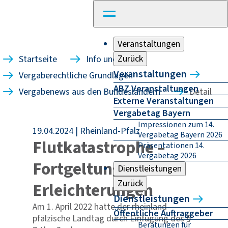
Veranstaltungen
Zurück
Startseite
Info und Recht
Veranstaltungen
Vergaberechtliche Grundlagen
ABZ Veranstaltungen
Vergabenews aus den Bundesländern
Detail
Externe Veranstaltungen
Vergabetag Bayern
Impressionen zum 14.
19.04.2024
Rheinland-Pfalz
Vergabetag Bayern 2026
Flutkatastrophe –
Präsentationen 14.
Vergabetag 2026
Fortgeltung der
Dienstleistungen
Zurück
Erleichterungen
Dienstleistungen
Am 1. April 2022 hatte der rheinland-
Öffentliche Auftraggeber
pfälzische Landtag durch Einfügung des §
Beratungen für