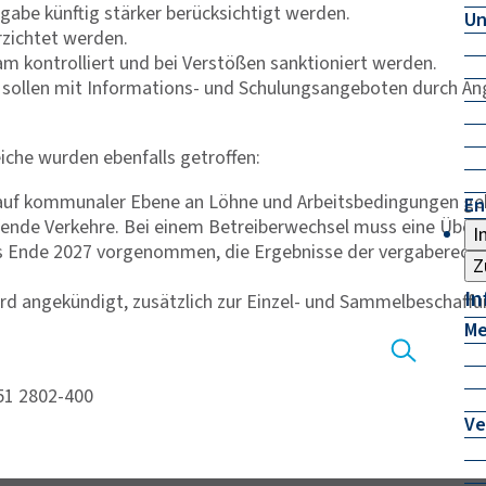
rgabe künftig stärker berücksichtigt werden.
Un
rzichtet werden.
 kontrolliert und bei Verstößen sanktioniert werden.
llen mit Informations- und Schulungsangeboten durch Ange
iche wurden ebenfalls getroffen:
auf kommunaler Ebene an Löhne und Arbeitsbedingungen gek
En
eifende Verkehre. Bei einem Betreiberwechsel muss eine Übe
I
is Ende 2027 vorgenommen, die Ergebnisse der vergaberech
Z
In
d angekündigt, zusätzlich zur Einzel- und Sammelbeschaffun
Me
351 2802-400
Ve