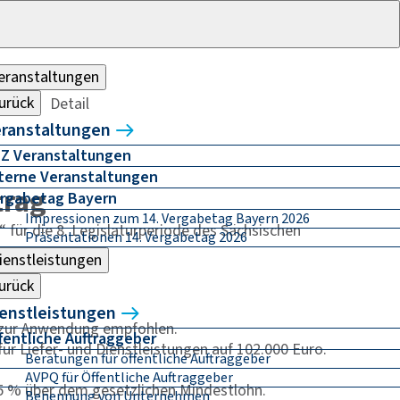
eranstaltungen
urück
Detail
ranstaltungen
Z Veranstaltungen
terne Veranstaltungen
trag
rgabetag Bayern
Impressionen zum 14. Vergabetag Bayern 2026
für die 8. Legislaturperiode des Sächsischen
Präsentationen 14. Vergabetag 2026
ienstleistungen
urück
enstleistungen
 zur Anwendung empfohlen.
fentliche Auftraggeber
ür Liefer- und Dienstleistungen auf 102.000 Euro.
Beratungen für öffentliche Auftraggeber
AVPQ für Öffentliche Auftraggeber
15 % über dem gesetzlichen Mindestlohn.
Benennung von Unternehmen