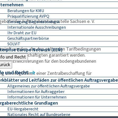
ternehmen
Beratungen für KMU
Präqualifizierung AVPQ
bote der Auftragsberatungsstelle Sachsen e. V.
Eintragung Bieterdatenbank
Internationale Ausschreibungen
Ihr Draht zur EU
Geschäftspartnerbörse
SOLVIT
nüpft werden, die den geltenden Tarifbedingungen
terprise Europe Network (EEN)
rnahme der Beschäftigten garantiert werden.
nfo und Recht
tlichen Erleichterungen für den bodengebundenen
urück
fo und Recht
g die Möglichkeit einer Zentralbeschaffung für
rkblätter und Leitfäden zur öffentlichen Auftragsvergabe
Allgemeines zur öffentlichen Auftragsvergabe
Informationen für Auftraggeber
Informationen für Unternehmen
rgaberechtliche Grundlagen
EU-Vergaberecht
Nationales Recht auf Bundesebene