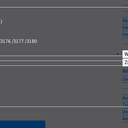
Ak
.)
Ve
In
/3176 /3177 /3180
W
Z
Wi
Un
An
Tr
Vo
An