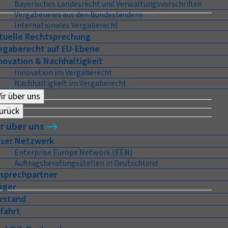
Bayerisches Landesrecht und Verwaltungsvorschriften
Vergabenews aus den Bundesländern
Internationales Vergaberecht
tuelle Rechtsprechung
rgaberecht auf EU-Ebene
novation & Nachhaltigkeit
Innovation im Vergaberecht
Nachhaltigkeit im Vergaberecht
ir über uns
urück
r über uns
ser Netzwerk
Enterprise Europe Network (EEN)
Auftragsberatungsstellen in Deutschland
sprechpartner
äger
rstand
fahrt