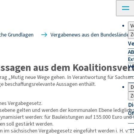
V
Z
che Grundlagen
Vergabenews aus den Bundesländern
Ve
AB
Ex
ssagen aus dem Koalitionsver
Ve
rag „Mutig neue Wege gehen. In Verantwortung für Sachsen.“ 
ge beschaffungsrelevante Aussagen enthält.
D
Z
ches Vergabegesetz.
Di
esebene gelten und werden der kommunalen Ebene lediglich
Öf
ynamisiert werden: für Bauleistungen auf 155.000 Euro und f
n soll gestärkt werden.
n im sächsischen Vergabegesetz eingeführt werden i. H. v. 