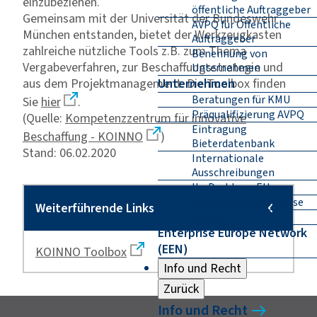
einzubeziehen.
öffentliche Auftraggeber
Gemeinsam mit der Universität der Bundeswehr
AVPQ für Öffentliche
München entstanden, bietet der Werkzeugkasten
Auftraggeber
zahlreiche nützliche Tools z.B. zum Thema
Benennung von
Vergabeverfahren, zur Beschaffungsstrategie und
Unternehmen
aus dem Projektmanagement. Die Toolbox finden
Unternehmen
Beratungen für KMU
Sie
hier
.
Präqualifizierung AVPQ
(Quelle:
Kompetenzzentrum für innovative
Eintragung
Beschaffung - KOINNO
)
Bieterdatenbank
Stand: 06.02.2020
Internationale
Ausschreibungen
Ihr Draht zur EU
Geschäftspartnerbörse
SOLVIT
Enterprise Europe Network
(EEN)
KOINNO Toolbox
Info und Recht
Zurück
Info und Recht