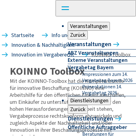
Veranstaltungen
Zurück
Startseite
Info und Recht
Veranstaltungen
Innovation & Nachhaltigkeit
ABZ Veranstaltungen
Innovation im Vergaberecht
KOINNO Toolbox
Externe Veranstaltungen
Vergabetag Bayern
KOINNO Toolbox
Impressionen zum 14.
Vergabetag Bayern 2026
Mit der KOINNO-Toolbox hat die Kompetenzstelle
Präsentationen 14.
für innovative Beschaffung (KOINNO) eine
Vergabetag 2026
Arbeitshilfe für den öffentlichen Einkauf geschaffen,
Dienstleistungen
um Einkäufer zu unterstützen, die täglich vor den
hohen Herausforderungen ihrer Arbeit stehen,
Zurück
Vergabeprozesse rechtskonform abzuwickeln und
Dienstleistungen
zugleich Aspekte der Nachhaltigkeit und/oder
Öffentliche Auftraggeber
Innovation in ihrer Beschaffungsprozesse mit
Beratungen für