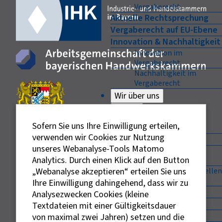
Vergaberecht
Aktuelle Rechtsprechung
Vergaberecht auf EU-Ebene
Innovation & Nachhaltigkeit
Innovation im
Vergaberecht
Nachhaltigkeit im
Vergaberecht
Wir über uns
Zurück
Wir über uns
Sofern Sie uns Ihre Einwilligung erteilen,
verwenden wir Cookies zur Nutzung
Unser Netzwerk
unseres Webanalyse-Tools Matomo
Enterprise Europe
Analytics. Durch einen Klick auf den Button
Network (EEN)
„Webanalyse akzeptieren“ erteilen Sie uns
Auftragsberatungsstellen
in Deutschland
Ihre Einwilligung dahingehend, dass wir zu
Ansprechpartner
Externe Links sind mit dem Symbol
Analysezwecken Cookies (kleine
Träger
gekennzeichnet.
Textdateien mit einer Gültigkeitsdauer
Vorstand
Bei personenbezogenen Bezeichnungen wurde aus
von maximal zwei Jahren) setzen und die