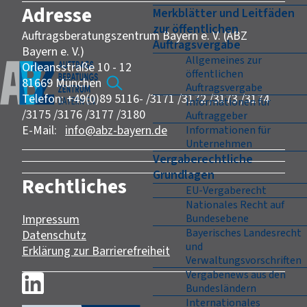
Adresse
Merkblätter und Leitfäden
zur öffentlichen
Auftragsberatungszentrum Bayern e. V. (ABZ
Auftragsvergabe
Bayern e. V.)
Allgemeines zur
Orleansstraße 10 - 12
öffentlichen
81669 München
Auftragsvergabe
Telefon: +49(0)89 5116- /3171 /3172 /3173 /3174
Informationen für
/3175 /3176 /3177 /3180
Auftraggeber
E-Mail:
info@abz-bayern.de
Informationen für
Unternehmen
Vergaberechtliche
Grundlagen
Rechtliches
EU-Vergaberecht
Nationales Recht auf
Impressum
Bundesebene
Bayerisches Landesrecht
Datenschutz
und
Erklärung zur Barrierefreiheit
Verwaltungsvorschriften
Vergabenews aus den
Bundesländern
Internationales