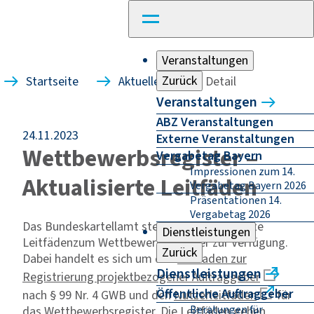
Veranstaltungen
Zurück
Startseite
Aktuelles
Detail
Veranstaltungen
ABZ Veranstaltungen
24.11.2023
Externe Veranstaltungen
Wettbewerbsregister ‒
Vergabetag Bayern
Impressionen zum 14.
Aktualisierte Leitfäden
Vergabetag Bayern 2026
Präsentationen 14.
Vergabetag 2026
Das Bundeskartellamt stellt zwei aktualisierte
Dienstleistungen
Leitfädenzum Wettbewerbsregister zur Verfügung.
Zurück
Dabei handelt es sich um den
Leitfaden zur
Dienstleistungen
Registrierung projektbezogener Auftraggeber
Öffentliche Auftraggeber
nach § 99 Nr. 4 GWB und den
Nutzerleitfaden
für
Beratungen für
das Wettbewerbsregister. Die Leitfäden geben