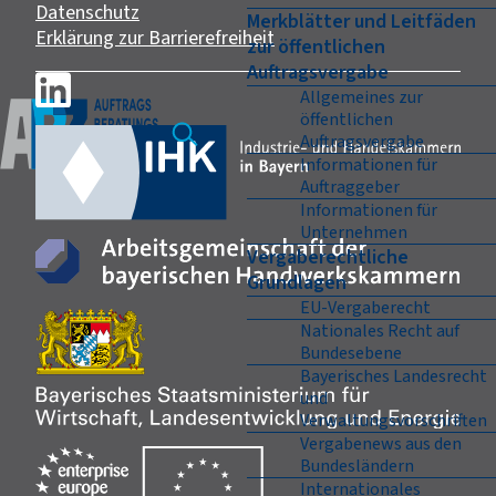
Datenschutz
Merkblätter und Leitfäden
Erklärung zur Barrierefreiheit
zur öffentlichen
Auftragsvergabe
Allgemeines zur
öffentlichen
Auftragsvergabe
Informationen für
Auftraggeber
Informationen für
Unternehmen
Vergaberechtliche
Grundlagen
EU-Vergaberecht
Nationales Recht auf
Bundesebene
Bayerisches Landesrecht
und
Verwaltungsvorschriften
Vergabenews aus den
Bundesländern
Internationales