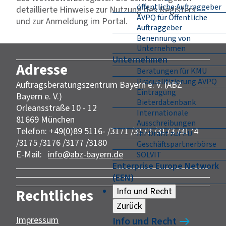
öffentliche Auftraggeber
detaillierte Hinweise zur Nutzung des Registers
AVPQ für Öffentliche
und zur Anmeldung im Portal.
Auftraggeber
Benennung von
Unternehmen
Unternehmen
Adresse
Beratungen für KMU
Präqualifizierung AVPQ
Auftragsberatungszentrum Bayern e. V. (ABZ
Eintragung
Bayern e. V.)
Bieterdatenbank
Orleansstraße 10 - 12
Internationale
81669 München
Ausschreibungen
Telefon: +49(0)89 5116- /3171 /3172 /3173 /3174
Ihr Draht zur EU
/3175 /3176 /3177 /3180
Geschäftspartnerbörse
E-Mail:
info@abz-bayern.de
SOLVIT
Enterprise Europe Network
(EEN)
Info und Recht
Rechtliches
Zurück
Impressum
Info und Recht