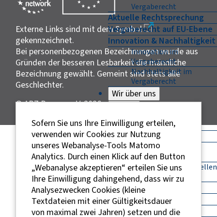
Vergaberecht
Aktuelle Rechtsprechung
Externe Links sind mit dem Symbol
Vergaberecht auf EU-Ebene
gekennzeichnet.
Innovation & Nachhaltigkeit
Bei personenbezogenen Bezeichnungen wurde aus
Innovation im
Vergaberecht
Gründen der besseren Lesbarkeit die männliche
Nachhaltigkeit im
Bezeichnung gewählt. Gemeint sind stets alle
Vergaberecht
Geschlechter.
Wir über uns
© ABZ Bayern e. V. 2026
Zurück
Wir über uns
Sofern Sie uns Ihre Einwilligung erteilen,
verwenden wir Cookies zur Nutzung
Unser Netzwerk
unseres Webanalyse-Tools Matomo
Enterprise Europe
Analytics. Durch einen Klick auf den Button
Network (EEN)
„Webanalyse akzeptieren“ erteilen Sie uns
Auftragsberatungsstellen
in Deutschland
Ihre Einwilligung dahingehend, dass wir zu
Ansprechpartner
Analysezwecken Cookies (kleine
Träger
Textdateien mit einer Gültigkeitsdauer
Vorstand
von maximal zwei Jahren) setzen und die