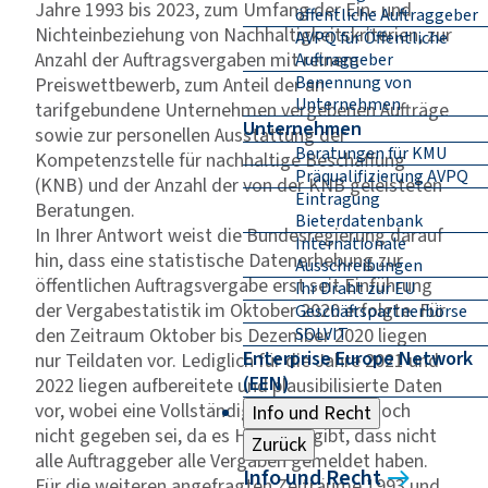
Jahre 1993 bis 2023, zum Umfang der Ein- und
öffentliche Auftraggeber
Nichteinbeziehung von Nachhaltigkeitskriterien, zur
AVPQ für Öffentliche
Anzahl der Auftragsvergaben mit reinem
Auftraggeber
Benennung von
Preiswettbewerb, zum Anteil der an
Unternehmen
tarifgebundene Unternehmen vergebenen Aufträge
Unternehmen
sowie zur personellen Ausstattung der
Beratungen für KMU
Kompetenzstelle für nachhaltige Beschaffung
Präqualifizierung AVPQ
(KNB) und der Anzahl der von der KNB geleisteten
Eintragung
Beratungen.
Bieterdatenbank
In Ihrer Antwort weist die Bundesregierung darauf
Internationale
hin, dass eine statistische Datenerhebung zur
Ausschreibungen
öffentlichen Auftragsvergabe erst seit Einführung
Ihr Draht zur EU
der Vergabestatistik im Oktober 2020 erfolgte. Für
Geschäftspartnerbörse
den Zeitraum Oktober bis Dezember 2020 liegen
SOLVIT
Enterprise Europe Network
nur Teildaten vor. Lediglich für die Jahre 2021 und
(EEN)
2022 liegen aufbereitete und plausibilisierte Daten
vor, wobei eine Vollständigkeit der Daten noch
Info und Recht
nicht gegeben sei, da es Hinweise gibt, dass nicht
Zurück
alle Auftraggeber alle Vergaben gemeldet haben.
Info und Recht
Für die weiteren angefragten Zeiträume 1993 und