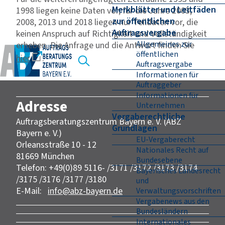
Merkblätter und Leitfäden
1998 liegen keine Daten vor, für die Jahre 2003,
zur öffentlichen
2008, 2013 und 2018 liegen nur Teildaten vor, die
Auftragsvergabe
keinen Anspruch auf Richtigkeit und Vollständigkeit
Allgemeines zur
erheben. Die Anfrage und die Antwort finden Sie
öffentlichen
hier
.
Auftragsvergabe
Informationen für
Auftraggeber
Informationen für
Adresse
Unternehmen
Vergaberechtliche
Auftragsberatungszentrum Bayern e. V. (ABZ
Grundlagen
Bayern e. V.)
EU-Vergaberecht
Orleansstraße 10 - 12
Nationales Recht auf
81669 München
Bundesebene
Telefon: +49(0)89 5116- /3171 /3172 /3173 /3174
Bayerisches Landesrecht
/3175 /3176 /3177 /3180
und
E-Mail:
info@abz-bayern.de
Verwaltungsvorschriften
Vergabenews aus den
Bundesländern
Internationales