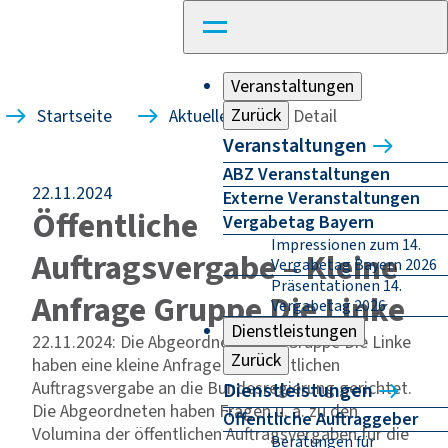
Veranstaltungen
Zurück
Startseite
Aktuelles
Detail
Veranstaltungen
ABZ Veranstaltungen
22.11.2024
Externe Veranstaltungen
Öffentliche
Vergabetag Bayern
Impressionen zum 14.
Auftragsvergabe – Kleine
Vergabetag Bayern 2026
Präsentationen 14.
Anfrage Gruppe Die Linke
Vergabetag 2026
Dienstleistungen
22.11.2024: Die Abgeordneten der Gruppe Die Linke
Zurück
haben eine kleine Anfrage zur öffentlichen
Auftragsvergabe an die Bundesregierung gerichtet.
Dienstleistungen
Die Abgeordneten haben Fragen u. a. zu den
Öffentliche Auftraggeber
Volumina der öffentlichen Auftragsvergaben für die
Beratungen für