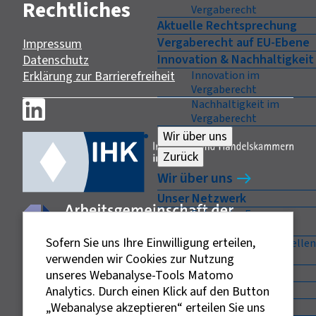
Rechtliches
Vergaberecht
Aktuelle Rechtsprechung
Vergaberecht auf EU-Ebene
Impressum
Innovation & Nachhaltigkeit
Datenschutz
Erklärung zur Barrierefreiheit
Innovation im
Vergaberecht
Nachhaltigkeit im
Vergaberecht
Wir über uns
Zurück
Wir über uns
Unser Netzwerk
Enterprise Europe
Network (EEN)
Sofern Sie uns Ihre Einwilligung erteilen,
Auftragsberatungsstellen
in Deutschland
verwenden wir Cookies zur Nutzung
Ansprechpartner
unseres Webanalyse-Tools Matomo
Träger
Analytics. Durch einen Klick auf den Button
Vorstand
„Webanalyse akzeptieren“ erteilen Sie uns