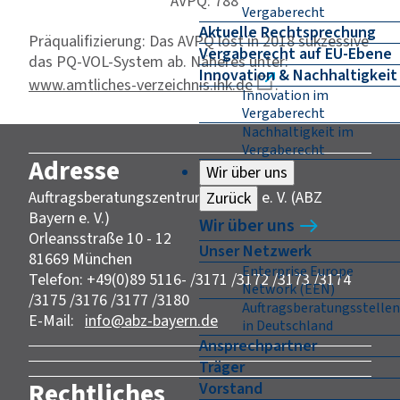
AVPQ: 788
Vergaberecht
Aktuelle Rechtsprechung
Präqualifizierung: Das AVPQ löst in 2018 sukzessive
Vergaberecht auf EU-Ebene
das PQ-VOL-System ab. Näheres unter:
Innovation & Nachhaltigkeit
www.amtliches-verzeichnis.ihk.de
.
Innovation im
Vergaberecht
Nachhaltigkeit im
Vergaberecht
Adresse
Wir über uns
Auftragsberatungszentrum Bayern e. V. (ABZ
Zurück
Bayern e. V.)
Wir über uns
Orleansstraße 10 - 12
Unser Netzwerk
81669 München
Enterprise Europe
Telefon: +49(0)89 5116- /3171 /3172 /3173 /3174
Network (EEN)
/3175 /3176 /3177 /3180
Auftragsberatungsstellen
E-Mail:
info@abz-bayern.de
in Deutschland
Ansprechpartner
Träger
Rechtliches
Vorstand