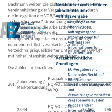
Bachmann weiter. Die Diskussion um eine weitere
Merkblätter und Leitfäden
Vereinheitlichung der Vergabekaskade u.a. durch
zur öffentlichen
die Integration der VOB/A und die
Auftragsvergabe
„scheibchenweise“ Umsetzung der UVgO auf
Allgemeines zur
Landesebene sind die Arbeitsthemen in 2018.
öffentlichen
Auftragsvergabe
Darüber hinaus werden die
Informationen für
Auftragsberatungsstellen das u.a. in § 48 VgV
Auftraggeber
nunmehr rechtlich verankerte „Amtliches
Informationen für
Verzeichnis präqualifizierter Unternehmen (AVPQ)“
Unternehmen
mit hoher Intensität weiter ausbauen.
Vergaberechtliche
Grundlagen
Die Zahlen im Einzelnen:
EU-Vergaberecht
Nationales Recht auf
Präqualifizierung*:
Bundesebene
Zubenennung /
2017
PQ-VOL ab 2018
Beratungen
Pub
Bayerisches Landesrecht
Markterkundung
AVPQ
und
Verwaltungsvorschriften
Vergabenews aus den
Bundesländern
PQ-VOL: 2.109
2.044
33.662
196
Internationales