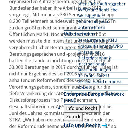
organisierten Auftragsberatungsstellen der
öffentliche Auftraggeber
Bundesländer haben ihre Arbeitsbilanz 2017
AVPQ für Öffentliche
vorgelegt. Mit mehr als 330 Seminaren und knapp
Auftraggeber
8.200 Teilnehmern bundesweit gehören die ABSTn
Benennung von
zu den größten Fachseminaranbietern im
Unternehmen
Unternehmen
Öffentlichen Markt. Nochmals deutlich erhöht
Beratungen für KMU
werden musste die Intensität und der Umfang
Präqualifizierung AVPQ
vergaberechtlicher Beratungen: Nach gut 18.000
Eintragung
Beratungsgesprächen und -projekten in 2016
Bieterdatenbank
hatten die Landeseinrichtungen in 2017 mehr als
Internationale
33.000 Beratungen in 2017 durchzuführen. „Dies ist
Ausschreibungen
nicht nur Ergebnis des seit 2016 durchgängig
Ihr Draht zur EU
anhaltenden Reformeifers des Gesetz- und
Geschäftspartnerbörse
Verordnungsgebers, sondern auch Beleg für die
SOLVIT
tiefe Verankerung der ABSTn im vergaberechtlichen
Enterprise Europe Network
Diskussionsprozess“ so Petra Bachmann,
(EEN)
Geschäftsführerin der ABST Brandenburg und bis
Info und Recht
Juni des Jahres kommissarische Sprecherin der
Zurück
STKA. „Wir haben derzeit nicht den Eindruck, dass
Info und Recht
der Reformdruck nennenswert verringert wird,“ so