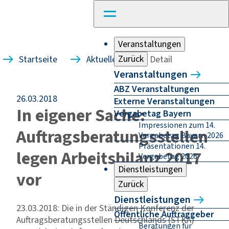
Veranstaltungen
Zurück
Startseite
Aktuelles
Detail
Veranstaltungen
ABZ Veranstaltungen
26.03.2018
Externe Veranstaltungen
In eigener Sache:
Vergabetag Bayern
Impressionen zum 14.
Auftragsberatungsstellen
Vergabetag Bayern 2026
Präsentationen 14.
legen Arbeitsbilanz 2017
Vergabetag 2026
Dienstleistungen
vor
Zurück
Dienstleistungen
23.03.2018: Die in der Ständigen Konferenz der
Öffentliche Auftraggeber
Auftragsberatungsstellen Deutschlands (STKA)
Beratungen für